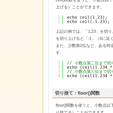
上げる）ことができます。
1
echo ceil(1.23);  
2
echo ceil(-1.23); 
上記の例では、「1.23」を切り
を切り上げると「-1」（0に近
また、少数第2位など、ある特
す。
1
// 小数点第二位まで切
2
echo (ceil(1.234 *
3
// 小数点第三位まで切
4
echo (ceil(1.234 *
切り捨て：floor()関数
floor()関数を使うと、小
り捨てる）ことができます。