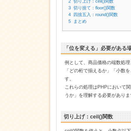
2
切り上げ：ceil()関数
3
切り捨て：floor()関数
4
四捨五入：round()関数
5
まとめ
「位を変える」必要がある
例として、商品価格の端数処理
「どの桁で揃えるか」「小数を
す。
これらの処理はPHPにおいて
うか」を理解する必要がありま
切り上げ：ceil()関数
ceil()関数を使うと、小数