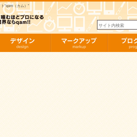
“qam（カム）”