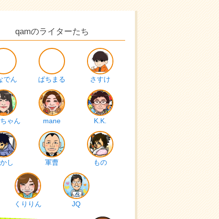
qamのライターたち
なでん
ぱちまる
さすけ
ちゃん
mane
K.K.
かし
軍曹
もの
くりりん
JQ