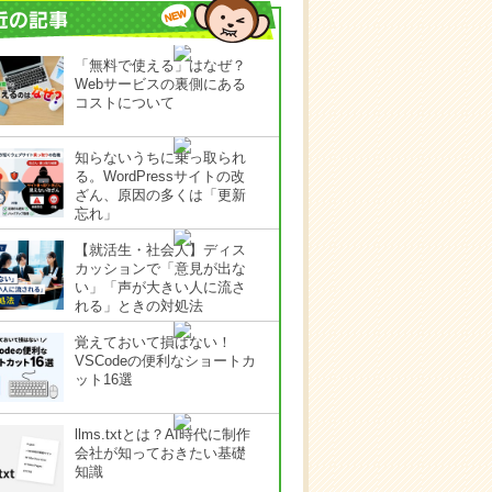
「無料で使える」はなぜ？
Webサービスの裏側にある
コストについて
知らないうちに乗っ取られ
る。WordPressサイトの改
ざん、原因の多くは「更新
忘れ」
【就活生・社会人】ディス
カッションで「意見が出な
い」「声が大きい人に流さ
れる」ときの対処法
覚えておいて損はない！
VSCodeの便利なショートカ
ット16選
llms.txtとは？AI時代に制作
会社が知っておきたい基礎
知識