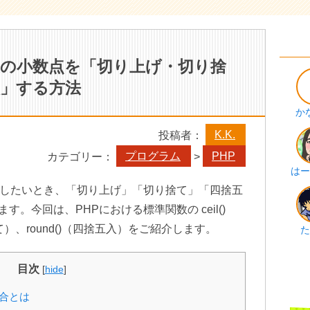
値の小数点を「切り上げ・切り捨
入」する方法
か
K.K.
投稿者：
プログラム
PHP
カテゴリー：
>
はー
整したいとき、「切り上げ」「切り捨て」「四捨五
。今回は、PHPにおける標準関数の ceil()
捨て）、round()（四捨五入）をご紹介します。
た
目次
[
hide
]
合とは