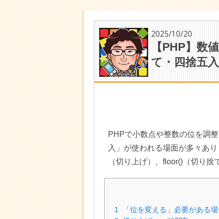
2025/10/20
【PHP】数
て・四捨五
PHPで小数点や整数の位を調
入」が使われる場面が多々あります
（切り上げ）、floor()（切り
1
「位を変える」必要がある場