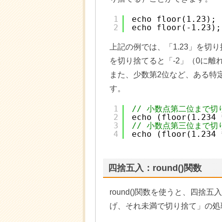
1
echo floor(1.23); 
2
echo floor(-1.23);
上記の例では、「1.23」を切り
を切り捨てると「-2」（0に離
また、少数第2位など、ある特
す。
1
// 小数点第二位まで切
2
echo (floor(1.234 
3
// 小数点第三位まで切
4
echo (floor(1.234 
四捨五入：round()関数
round()関数を使うと、四捨
げ、それ未満で切り捨て」の処