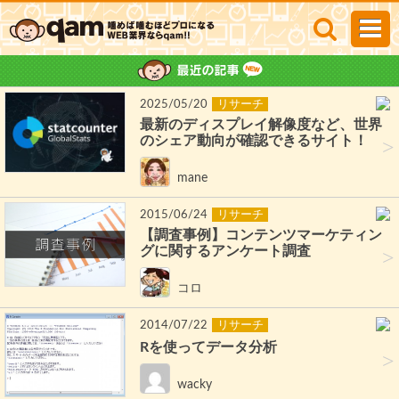
2025/05/20
リサーチ
最新のディスプレイ解像度など、世界
のシェア動向が確認できるサイト！
>
mane
2015/06/24
リサーチ
【調査事例】コンテンツマーケティン
グに関するアンケート調査
>
コロ
2014/07/22
リサーチ
Rを使ってデータ分析
>
wacky