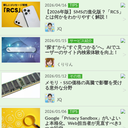
2026/04/16
TIPS
【2026年版】SMSの進化版？「RCS」
とは何かをわかりやすく解説！
>
JQ
2026/01/15
サービス紹介
“探す”から“すぐ見つかる”へ。AIでユ
ーザーのサイト内検索体験を向上！
>
くりりん
2026/01/12
その他
メモリ・SSD価格の高騰で影響を受け
る意外な分野
>
JQ
2026/01/06
TIPS
Google「Privacy Sandbox」がいよい
よ本格化。Web担当者が見直すべき3