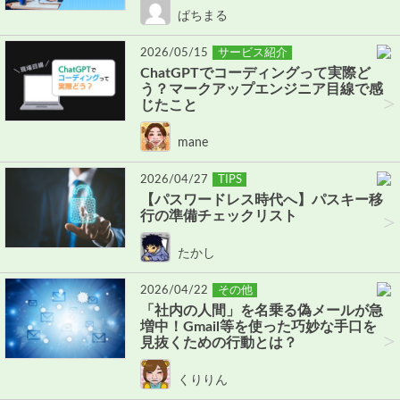
ぱちまる
2026/05/15
サービス紹介
ChatGPTでコーディングって実際ど
う？マークアップエンジニア目線で感
>
じたこと
mane
2026/04/27
TIPS
【パスワードレス時代へ】パスキー移
行の準備チェックリスト
>
たかし
2026/04/22
その他
「社内の人間」を名乗る偽メールが急
増中！Gmail等を使った巧妙な手口を
>
見抜くための行動とは？
くりりん