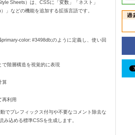
some Style Sheets）は、CSSに「変数」「ネスト」
in）」などの機能を追加する拡張言語です。
ary-color: #3498db;のように定義し、使い回
とで階層構造を視覚的に表現
を計算
て再利用
に自動でプレフィックス付与や不要なコメント除去な
読み込める標準CSSを生成します。