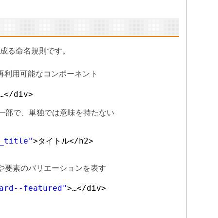
ら成る命名規則です。
再利用可能なコンポーネント
…</div>
一部で、単独では意味を持たない
_title"
>タイトル</h2>
や要素のバリエーションを表す
ard--featured"
>…</div>