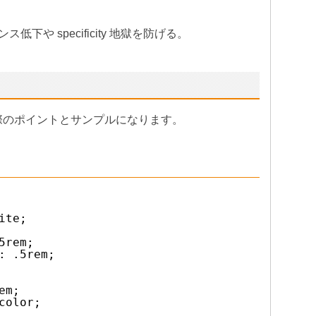
下や specificity 地獄を防げる。
る際のポイントとサンプルになります。
ite;
5rem;
: .5rem;
em;
color;