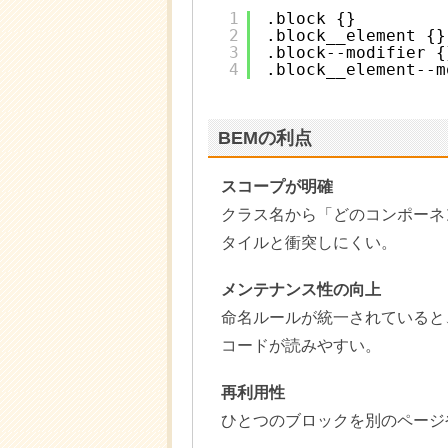
1
.block {}         
2
.block__element {}
3
.block--modifier {
4
.block__element--m
BEMの利点
スコープが明確
クラス名から「どのコンポーネ
タイルと衝突しにくい。
メンテナンス性の向上
命名ルールが統一されていると
コードが読みやすい。
再利用性
ひとつのブロックを別のページ