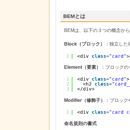
BEMとは
BEMは、以下の３つの概念か
Block（ブロック）
：独立した
1
<div 
class
=
"card"
>
Element（要素）
：ブロックの
1
<div 
class
=
"card"
>
2
<h2 
class
=
"card_
3
</div>
Modifier（修飾子）
：ブロック
1
<div 
class
=
"card c
命名規則の書式