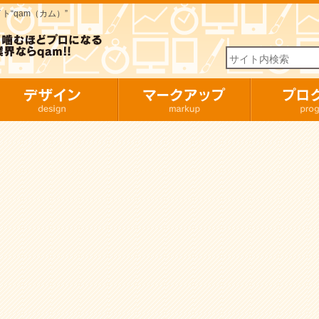
“qam（カム）”