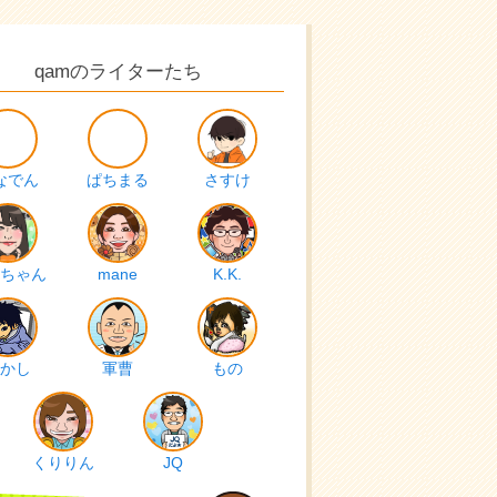
qamのライターたち
なでん
ぱちまる
さすけ
ちゃん
mane
K.K.
かし
軍曹
もの
くりりん
JQ