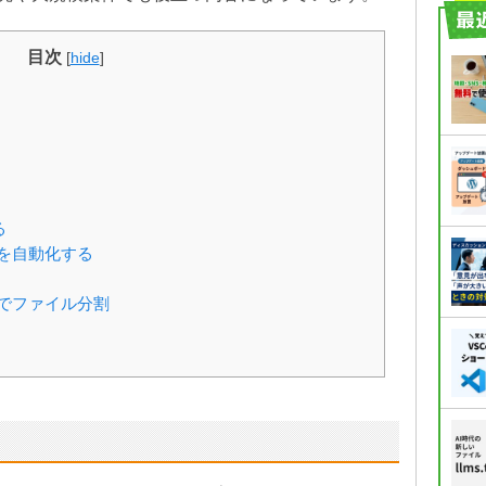
目次
[
hide
]
る
名を自動化する
位でファイル分割