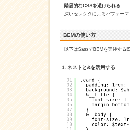
階層的なCSSを避けられる
深いセレクタによるパフォーマンス低
BEMの使い方
以下はSassでBEMを実装す
1. ネストと&を活用する
01
.card {
02
padding: 1rem;
03
background: $wh
04
&__title {
05
font-size: 1.
06
margin-bottom
07
}
08
&__body {
09
font-size: 1r
10
color: $text-
11
}