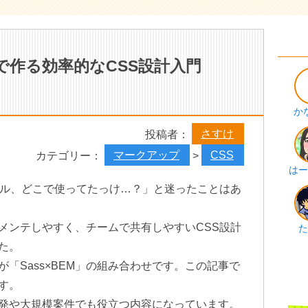
Mで作る効率的なCSS設計入門
か
さすけ
投稿者：
マークアップ
CSS
カテゴリー：
>
はー
イル、どこで使ってたっけ…？」と迷ったことはあ
メンテしやすく、チームで共有しやすいCSS設計
た
た。
「Sass×BEM」の組み合わせです。この記事で
す。
発や大規模案件でも役立つ内容になっています。