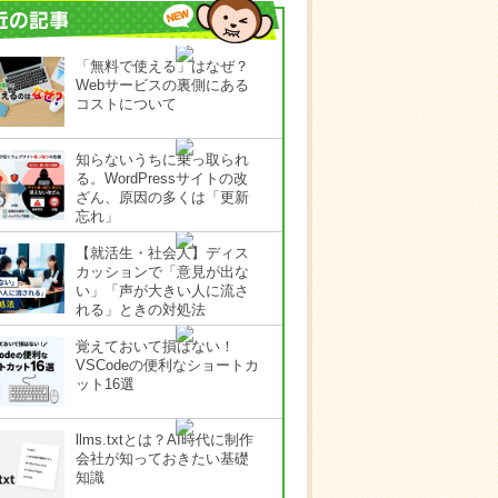
「無料で使える」はなぜ？
Webサービスの裏側にある
コストについて
知らないうちに乗っ取られ
る。WordPressサイトの改
ざん、原因の多くは「更新
忘れ」
【就活生・社会人】ディス
カッションで「意見が出な
い」「声が大きい人に流さ
れる」ときの対処法
覚えておいて損はない！
VSCodeの便利なショートカ
ット16選
llms.txtとは？AI時代に制作
会社が知っておきたい基礎
知識