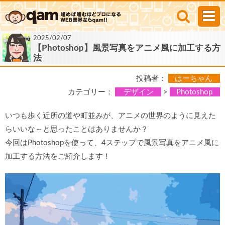
2025/02/07
【Photoshop】風景写真をアニメ風に加工する方
法
投稿者：
はーちゃん
カテゴリー：
デザイン
>
Photoshop
いつも歩く近所の道や町並みが、アニメの世界のように見えた
らいいな～と思ったことはありませんか？
今回はPhotoshopを使って、4ステップで風景写真をアニメ風に
加工する方法をご紹介します！