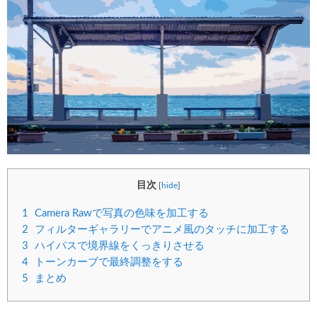
目次
[
hide
]
1
Camera Rawで写真の色味を加工する
2
フィルターギャラリーでアニメ風のタッチに加工する
3
ハイパスで境界線をくっきりさせる
4
トーンカーブで最終調整をする
5
まとめ