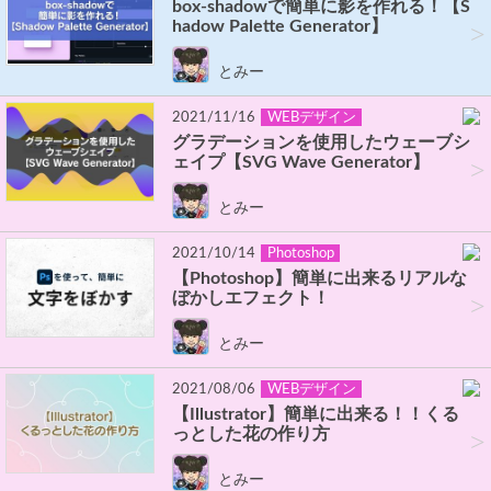
box-shadowで簡単に影を作れる！【S
hadow Palette Generator】
>
とみー
2021/11/16
WEBデザイン
グラデーションを使用したウェーブシ
ェイプ【SVG Wave Generator】
>
とみー
2021/10/14
Photoshop
【Photoshop】簡単に出来るリアルな
ぼかしエフェクト！
>
とみー
2021/08/06
WEBデザイン
【Illustrator】簡単に出来る！！くる
っとした花の作り方
>
とみー