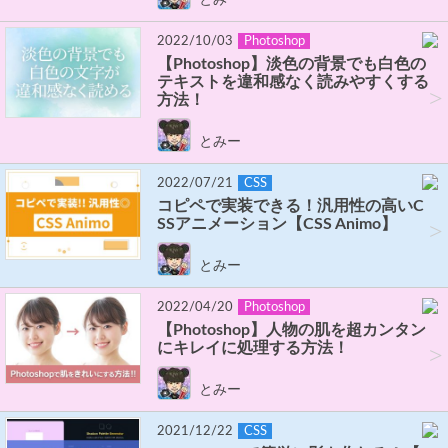
2022/10/03
Photoshop
【Photoshop】淡色の背景でも白色の
テキストを違和感なく読みやすくする
>
方法！
とみー
2022/07/21
CSS
コピペで実装できる！汎用性の高いC
SSアニメーション【CSS Animo】
>
とみー
2022/04/20
Photoshop
【Photoshop】人物の肌を超カンタン
にキレイに処理する方法！
>
とみー
2021/12/22
CSS