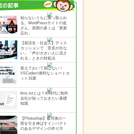
知らないうちに乗っ取られ
る。WordPressサイトの改
ざん、原因の多くは「更新
忘れ」
【就活生・社会人】ディス
カッションで「意見が出な
い」「声が大きい人に流さ
れる」ときの対処法
覚えておいて損はない！
VSCodeの便利なショートカ
ット16選
llms.txtとは？AI時代に制作
会社が知っておきたい基礎
知識
【Photoshop】被写体の一
部を引き伸ばすインパクト
のあるデザインの作り方