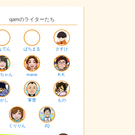
qamのライターたち
なでん
ぱちまる
さすけ
ちゃん
mane
K.K.
かし
軍曹
もの
くりりん
JQ