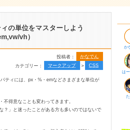
ティの単位をマスターしよう
em,vw/vh）
か
かなでん
投稿者：
マークアップ
CSS
カテゴリー：
>
はー
CSSプロパティには、px・%・emなどさまざまな単位が
た
・不得意なことも変わってきます。
な？」と迷ったことがある方も多いのではないで