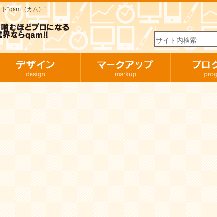
“qam（カム）”