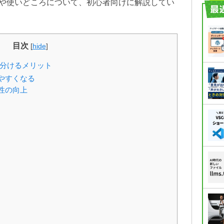
や使いどころについて、初心者向けに解説してい
目次
[
hide
]
い分けるメリット
やすくなる
性の向上