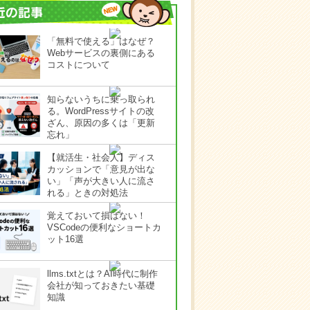
「無料で使える」はなぜ？
Webサービスの裏側にある
コストについて
知らないうちに乗っ取られ
る。WordPressサイトの改
ざん、原因の多くは「更新
忘れ」
【就活生・社会人】ディス
カッションで「意見が出な
い」「声が大きい人に流さ
れる」ときの対処法
覚えておいて損はない！
VSCodeの便利なショートカ
ット16選
llms.txtとは？AI時代に制作
会社が知っておきたい基礎
知識