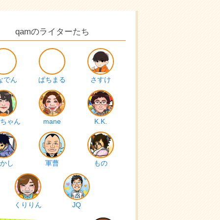
qamのライターたち
なでん
ぱちまる
さすけ
ちゃん
mane
K.K.
かし
軍曹
もの
くりりん
JQ