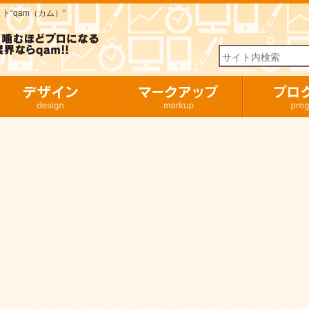
“qam（カム）”