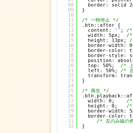
08
border: solid 2
09
}
10
11
/* 一時停止 */
12
.btn::after {
13
content: 
''
; 
/
14
width: 5px;  
/
15
height: 13px; 
16
border-width: 0
17
border-color: t
18
border-style: s
19
position: absol
20
top: 50%;  
/* 
21
left: 50%; 
/* 
22
transform: tran
23
}
24
25
/* 再生 */
26
.btn.playback::af
27
width: 0;    
/
28
height: 0;   
/
29
border-width: 5
30
border-color: t
31
/* 左のみ線の色
32
}