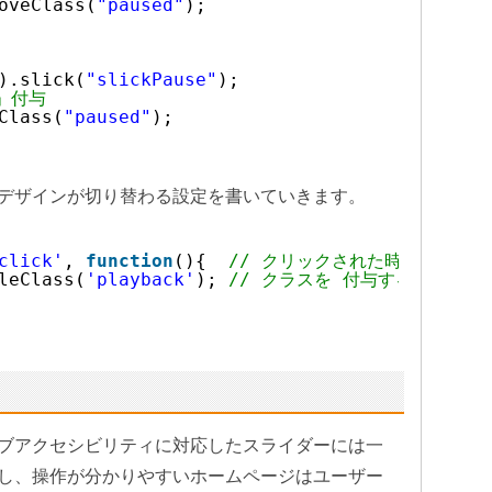
oveClass(
"paused"
);
).slick(
"slickPause"
);
d」付与
Class(
"paused"
);
デザインが切り替わる設定を書いていきます。
click'
, 
function
(){  
// クリックされた時
leClass(
'playback'
); 
// クラスを 付与する or 外す
ブアクセシビリティに対応したスライダーには一
し、操作が分かりやすいホームページはユーザー