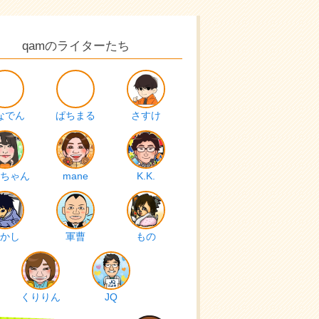
qamのライターたち
なでん
ぱちまる
さすけ
ちゃん
mane
K.K.
かし
軍曹
もの
くりりん
JQ