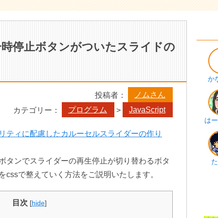
y】一時停止ボタンがついたスライドの
か
ノムさん
投稿者：
プログラム
JavaScript
カテゴリー：
>
はー
リティに配慮したカルーセルスライダーの作り
ボタンでスライダーの再生停止が切り替わるボタ
た
をcssで整えていく方法をご説明いたします。
目次
[
hide
]