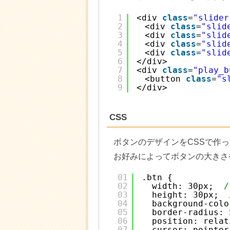
1
<div 
class
=
"slider
2
　<div 
class
=
"slid
3
　<div 
class
=
"slid
4
　<div 
class
=
"slid
5
　<div 
class
=
"slid
6
</div>
7
<div 
class
=
"play_b
8
　<button 
class
=
"s
9
</div>
CSS
ボタンのデザインをCSSで作
お好みによってボタンの大きさ
01
.btn {
02
width: 30px;  
/
03
height: 30px;  
04
background-colo
05
border-radius: 
06
position: relat
07
cursor: pointer