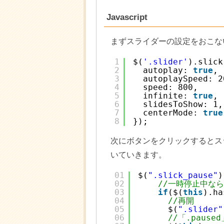
Javascript
まずスライダーの設定をおこな
1
$(
'.slider'
).slick
2
autoplay: 
true
, 
3
autoplaySpeed: 2
4
speed: 800,     
5
infinite: 
true
, 
6
slidesToShow: 1,
7
centerMode: 
true
8
});
次にボタンをクリックするとス
いていきます。
01
$(
".slick_pause"
)
02
//一時停止中なら
03
if
($(
this
).ha
04
//再開
05
$(
".slider"
06
//「.pause