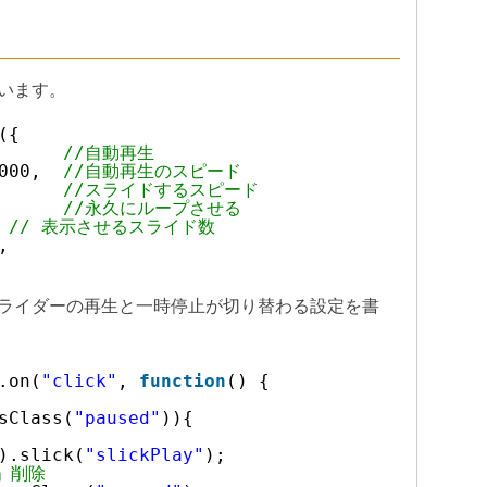
います。
({
      
//自動再生
000,  
//自動再生のスピード
      
//スライドするスピード
      
//永久にループさせる
 
// 表示させるスライド数
,
ライダーの再生と一時停止が切り替わる設定を書
.on(
"click"
, 
function
() {
sClass(
"paused"
)){
).slick(
"slickPlay"
);
d」削除