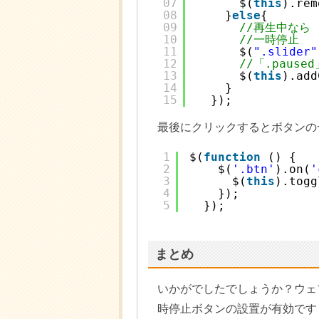
07
$(
this
).rem
08
}
else
{
09
//再生中なら
10
//一時停止
11
$(
".slider"
12
//「.pause
13
$(
this
).add
14
}
15
});
最後にクリックするとボタンの
1
$(
function
() {
2
$(
'.btn'
).on(
'
3
$(
this
).togg
4
});
5
});
まとめ
いかがでしたでしょうか？ウェ
時停止ボタンの設置が有効です