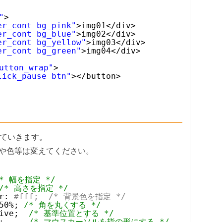
"
>
er_cont bg_pink"
>img01</div>
er_cont bg_blue"
>img02</div>
er_cont bg_yellow"
>img03</div>
er_cont bg_green"
>img04</div>
utton_wrap"
>
lick_pause btn"
></button>
っていきます。
や色等は変えてください。
* 幅を指定 */
/* 高さを指定 */
r:
#fff;  /* 背景色を指定 */
50%; 
/* 角を丸くする */
ive;  
/* 基準位置とする */
;     
/* マウスカーソルを指の形にする */