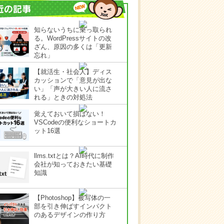
知らないうちに乗っ取られ
る。WordPressサイトの改
ざん、原因の多くは「更新
忘れ」
【就活生・社会人】ディス
カッションで「意見が出な
い」「声が大きい人に流さ
れる」ときの対処法
覚えておいて損はない！
VSCodeの便利なショートカ
ット16選
llms.txtとは？AI時代に制作
会社が知っておきたい基礎
知識
【Photoshop】被写体の一
部を引き伸ばすインパクト
のあるデザインの作り方