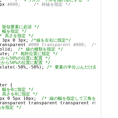
px
#000;     /* 枠線を指定 */
* 疑似要素に必須 */
* 幅を指定 */
/* 高さを指定 */
 3px 0 3px; 
/*線を左右に指定*/
ransparent
#000 transparent #000;  /* 左右
olid;  
/* 線の種類を指定 */
ute; 
/* 相対位置に指定 */
上から50%の位置に配置 */
左から50%の位置に配置 */
slate(-50%,-50%); 
/* 要素の半分ぶんだけ左上方向に移
ter {
* 幅を0に指定 */
* 高さを0に指定 */
px 0 5px 10px;  
/* 線の幅を指定して三角を作る */
ransparent transparent transparent
#000; 
を指定 */