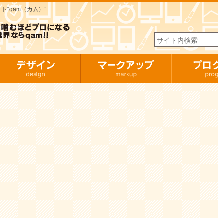
“qam（カム）”