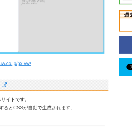
ruw.co.jp/px-vw/
ー
きるサイトです。
するとCSSが自動で生成されます。