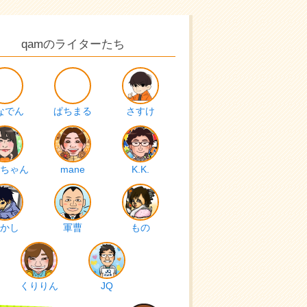
qamのライターたち
なでん
ぱちまる
さすけ
ちゃん
mane
K.K.
かし
軍曹
もの
くりりん
JQ