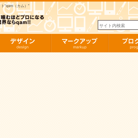
“qam（カム）”