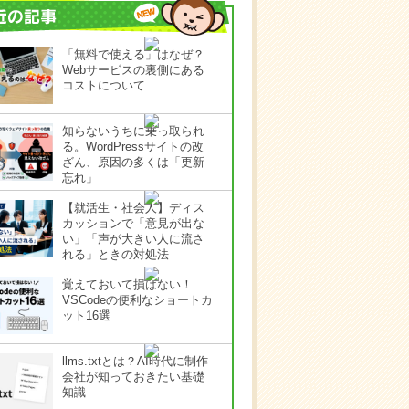
「無料で使える」はなぜ？
Webサービスの裏側にある
コストについて
知らないうちに乗っ取られ
る。WordPressサイトの改
ざん、原因の多くは「更新
忘れ」
【就活生・社会人】ディス
カッションで「意見が出な
い」「声が大きい人に流さ
れる」ときの対処法
覚えておいて損はない！
VSCodeの便利なショートカ
ット16選
llms.txtとは？AI時代に制作
会社が知っておきたい基礎
知識