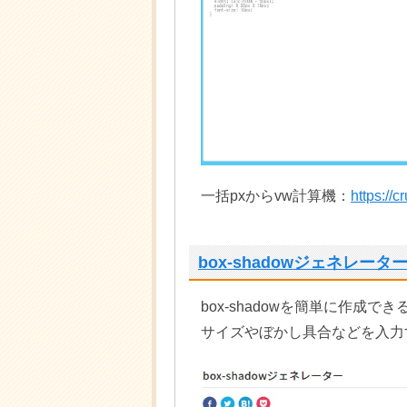
一括pxからvw計算機：
https://c
box-shadowジェネレータ
box-shadowを簡単に作成で
サイズやぼかし具合などを入力