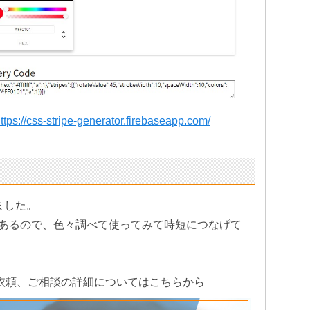
ttps://css-stripe-generator.firebaseapp.com/
ました。
あるので、色々調べて使ってみて時短につなげて
依頼、ご相談の詳細についてはこちらから