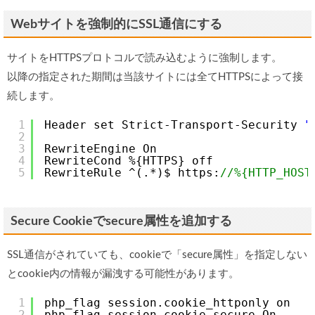
Webサイトを強制的にSSL通信にする
サイトをHTTPSプロトコルで読み込むように強制します。
以降の指定された期間は当該サイトには全てHTTPSによって接
続します。
1
Header set Strict-Transport-Security 
"
2
3
RewriteEngine On
4
RewriteCond %{HTTPS} off
5
RewriteRule ^(.*)$ https:
//%{HTTP_HOST
Secure Cookieでsecure属性を追加する
SSL通信がされていても、cookieで「secure属性」を指定しない
とcookie内の情報が漏洩する可能性があります。
1
php_flag session.cookie_httponly on