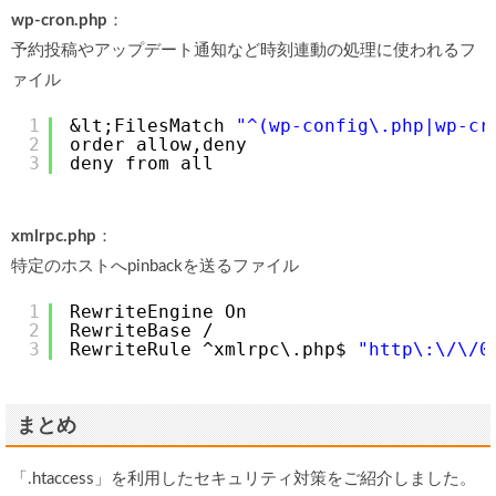
wp-cron.php
：
予約投稿やアップデート通知など時刻連動の処理に使われるフ
ァイル
1
&lt;FilesMatch 
"^(wp-config\.php|wp-cr
2
order allow,deny
3
deny from all
xmlrpc.php
：
特定のホストへpinbackを送るファイル
1
RewriteEngine On
2
RewriteBase /
3
RewriteRule ^xmlrpc\.php$ 
"http\:\/\/0
まとめ
「.htaccess」を利用したセキュリティ対策をご紹介しました。